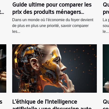
Guide ultime pour comparer les
Qu
t
prix des produits ménagers
pr
efficacement
Dans un monde où l'économie du foyer devient
La 
de plus en plus une priorité, savoir comparer
sou
les...
le...
s
L'éthique de l'intelligence
Qu
artificielle : une discussion autour
co