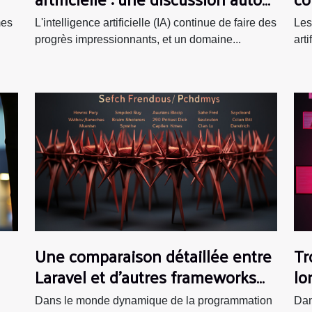
de ChatGPT
mes
L'intelligence artificielle (IA) continue de faire des
Les
progrès impressionnants, et un domaine...
art
Une comparaison détaillée entre
Tr
Laravel et d'autres frameworks
lo
PHP
po
Dans le monde dynamique de la programmation
Dan