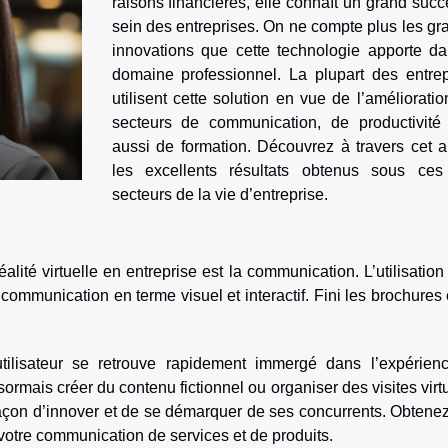
raisons financières, elle connaît un grand suc
sein des entreprises. On ne compte plus les g
innovations que cette technologie apporte da
domaine professionnel. La plupart des entrep
utilisent cette solution en vue de l’améliorati
secteurs de communication, de productivité
aussi de formation. Découvrez à travers cet ar
les excellents résultats obtenus sous ces 
secteurs de la vie d’entreprise.
lité virtuelle en entreprise est la communication. L’utilisation
 communication en terme visuel et interactif. Fini les brochures 
’utilisateur se retrouve rapidement immergé dans l’expérien
ésormais créer du contenu fictionnel ou organiser des visites virt
re façon d’innover et de se démarquer de ses concurrents. Obtene
otre communication de services et de produits.