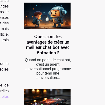
cès au
randes
ns le
rises
on des
 mais
Quels sont les
ticle,
avantages de créer un
trois
meilleur chat bot avec
Botnation ?
Quand on parle de chat bot,
 de la
c’est un agent
conversationnel programmé
et les
pour tenir une
conversation...
ce de
uelles
z
plus