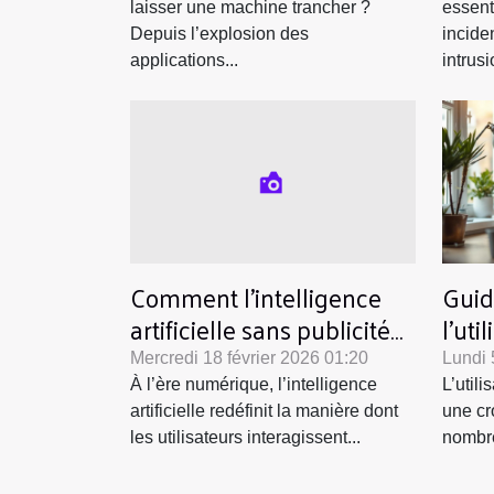
laisser une machine trancher ?
essent
Depuis l’explosion des
incide
applications...
intrusi
Comment l'intelligence
Guid
artificielle sans publicité
l'uti
transforme-t-elle
chat
Mercredi 18 février 2026 01:20
Lundi 
l'expérience utilisateur ?
À l’ère numérique, l’intelligence
L’util
artificielle redéfinit la manière dont
une cr
les utilisateurs interagissent...
nombre