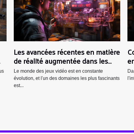
Les avancées récentes en matière
C
de réalité augmentée dans les
en
jeux vidéo
tr
us
Le monde des jeux vidéo est en constante
Da
v
évolution, et l'un des domaines les plus fascinants
l'i
est...