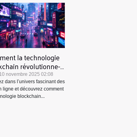
ent la technologie
kchain révolutionne-t-
les jeux en ligne ?
 10 novembre 2025 02:08
z dans l'univers fascinant des
n ligne et découvrez comment
hnologie blockchain...