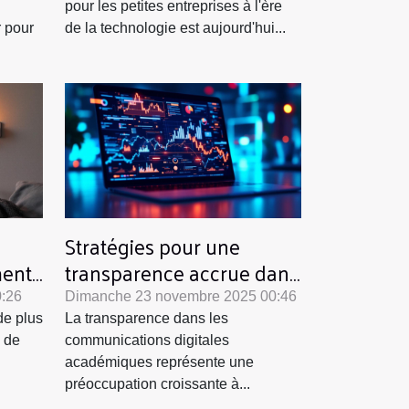
pour les petites entreprises à l'ère
r pour
de la technologie est aujourd'hui...
Stratégies pour une
ent-
transparence accrue dans
les communications
:26
Dimanche 23 novembre 2025 00:46
digitales académiques
de plus
La transparence dans les
e de
communications digitales
académiques représente une
préoccupation croissante à...