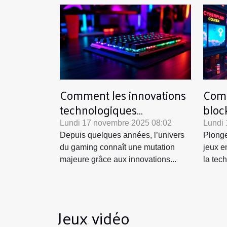
Comment les innovations
Comm
technologiques
bloc
transforment-elles les
elle 
Lundi 17 novembre 2025 08:02
Lundi
claviers de jeu ?
Depuis quelques années, l’univers
Plonge
du gaming connaît une mutation
jeux e
majeure grâce aux innovations...
la tec
Jeux vidéo