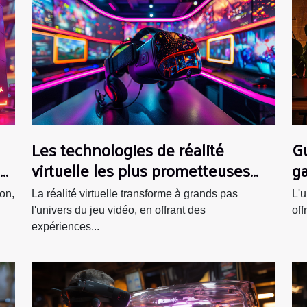
Les technologies de réalité
Gu
virtuelle les plus prometteuses
g
pour l'immersion dans les jeux
e
on,
La réalité virtuelle transforme à grands pas
L'u
l'univers du jeu vidéo, en offrant des
off
expériences...