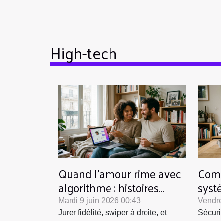
High-tech
Quand l’amour rime avec
Comm
algorithme : histoires
syst
vécues à l’ère de l’ia
pour
Mardi 9 juin 2026 00:43
Vendre
Jurer fidélité, swiper à droite, et
Sécuri