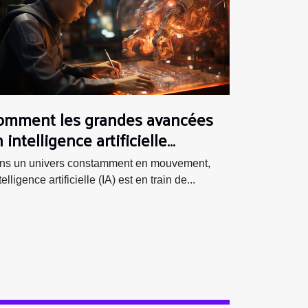
omment les grandes avancées
 intelligence artificielle
ansforment le secteur des jeux
ns un univers constamment en mouvement,
idéo
ntelligence artificielle (IA) est en train de...