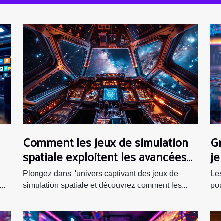
Comment les jeux de simulation
G
spatiale exploitent les avancées
je
technologiques en matière de VR
vi
Plongez dans l'univers captivant des jeux de
Les
..
simulation spatiale et découvrez comment les...
pou