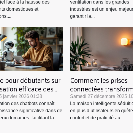
iel face à la hausse des
ventilation dans les grandes
nts domestiques et
industries est un enjeu majeu
ons....
garantir la...
e pour débutants sur
Comment les prises
lisation efficace des
connectées transform
bots
elles nos foyers ?
5 janvier 2026 01:38
Samedi 27 décembre 2025 10
isation des chatbots connaît
La maison intelligente séduit 
oissance significative dans de
en plus d’utilisateurs en quêt
ux domaines, facilitant la...
confort et de praticité au...