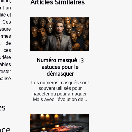
Articles Similaires
tion,
ent un
ité et
. Ces
mesure
ermes
ct de
 ces
Numéro masqué : 3
urière
astuces pour le
ables
démasquer
rester
alisé
Les numéros masqués sont
souvent utilisés pour
harceler ou pour arnaquer.
Mais avec l’évolution de...
es
ace