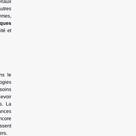
ériaux
utres
rêmes,
iques
ité et
ns le
logies
soins
cevoir
s. La
mances
encore
issent
ers.