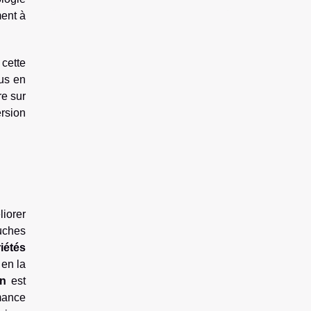
ment à
cette
lus en
re sur
ersion
liorer
ouches
iétés
 en la
on
est
mance