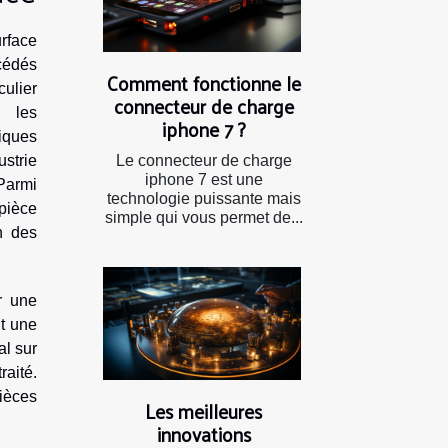
urface
cédés
Comment fonctionne le
ulier
connecteur de charge
r les
iphone 7 ?
niques
Le connecteur de charge
strie
iphone 7 est une
 Parmi
technologie puissante mais
 pièce
simple qui vous permet de...
n des
r une
nt une
l sur
raité.
pièces
Les meilleures
innovations