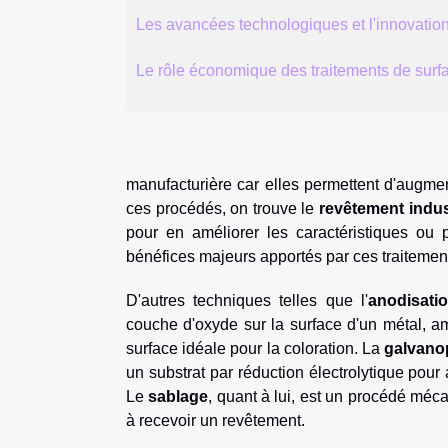
Les avancées technologiques et l'innovatio
Le rôle économique des traitements de surfa
manufacturière car elles permettent d'augment
ces procédés, on trouve le
revêtement indus
pour en améliorer les caractéristiques ou 
bénéfices majeurs apportés par ces traitement
D'autres techniques telles que l'
anodisati
couche d'oxyde sur la surface d'un métal, amé
surface idéale pour la coloration. La
galvanop
un substrat par réduction électrolytique pour a
Le
sablage
, quant à lui, est un procédé méc
à recevoir un revêtement.