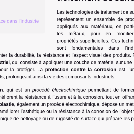
n
Les technologies de traitement de s
représentent un ensemble de pro
ce dans l'industrie
appliqués aux matériaux, en partic
les métaux, pour en modifie
propriétés superficielles. Ces tech
sont fondamentales dans l'indu
er la durabilité, la résistance et l'aspect visuel des produits.
triel
, qui consiste à appliquer une couche de matériel sur une
pour la protéger. La
protection contre la corrosion
est l'u
s, prolongeant ainsi la vie des composants industriels.
on
, qui est un
procédé électrochimique
permettant de forme
liorent la résistance à l'usure et à la corrosion, tout en offra
lastie
, également un procédé électrochimique, dépose un méta
méliorer l'esthétique ou la résistance à la corrosion de l'objet t
anique de nettoyage ou de rugosité de surface qui prépare les 