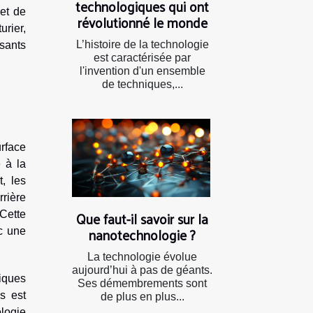
technologiques qui ont
 et de
révolutionné le monde
urier,
L’histoire de la technologie
sants
est caractérisée par
l'invention d'un ensemble
de techniques,...
urface
e à la
, les
rière
Que faut-il savoir sur la
Cette
nanotechnologie ?
c une
La technologie évolue
aujourd’hui à pas de géants.
iques
Ses démembrements sont
s est
de plus en plus...
logie