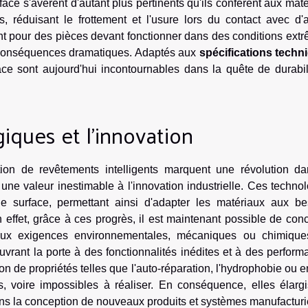
rface s'avèrent d'autant plus pertinents qu'ils confèrent aux mat
 réduisant le frottement et l'usure lors du contact avec d'a
nt pour des pièces devant fonctionner dans des conditions ext
s conséquences dramatiques. Adaptés aux
spécifications techn
ace sont aujourd'hui incontournables dans la quête de durabil
iques et l'innovation
tion de revêtements intelligents marquent une révolution da
une valeur inestimable à l'innovation industrielle. Ces techno
 de surface, permettant ainsi d'adapter les matériaux aux be
n effet, grâce à ces progrès, il est maintenant possible de con
aux exigences environnementales, mécaniques ou chimique
uvrant la porte à des fonctionnalités inédites et à des perfor
ion de propriétés telles que l'auto-réparation, l'hydrophobie ou 
ciles, voire impossibles à réaliser. En conséquence, elles élarg
s la conception de nouveaux produits et systèmes manufacturi