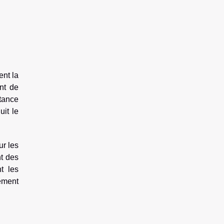
ent la
ent de
stance
uit le
ur les
nt des
t les
pement